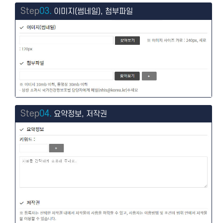
Step
03.
이미지(썸네일), 첨부파일
Step
04.
요약정보, 저작권