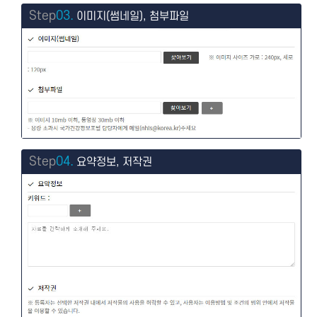
Step
03.
이미지(썸네일), 첨부파일
Step
04.
요약정보, 저작권