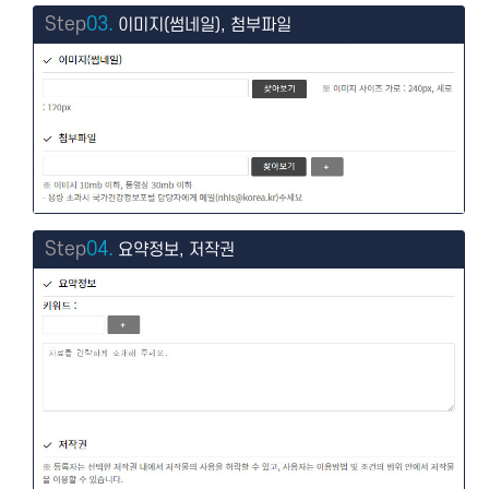
Step
03.
이미지(썸네일), 첨부파일
Step
04.
요약정보, 저작권