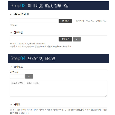
Step
03.
이미지(썸네일), 첨부파일
Step
04.
요약정보, 저작권