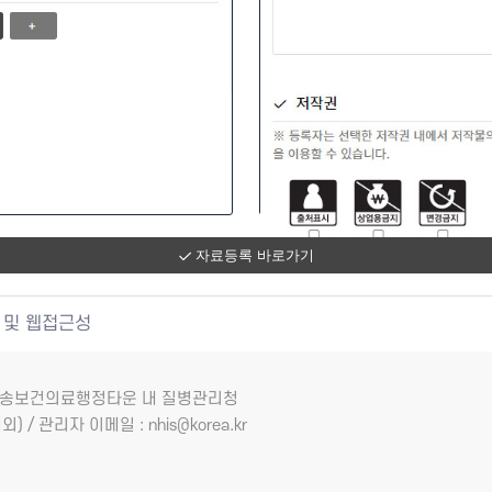
자료등록 바로가기
 및 웹접근성
7 오송보건의료행정타운 내 질병관리청
외) / 관리자 이메일 : nhis@korea.kr