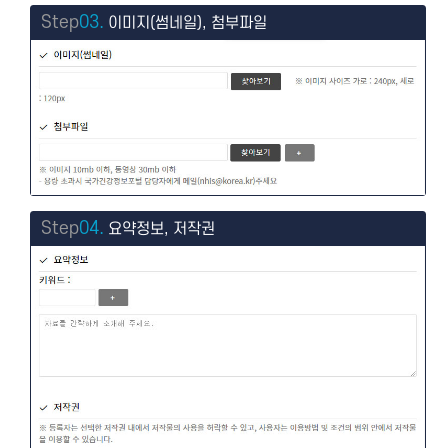
Step
03.
이미지(썸네일), 첨부파일
Step
04.
요약정보, 저작권