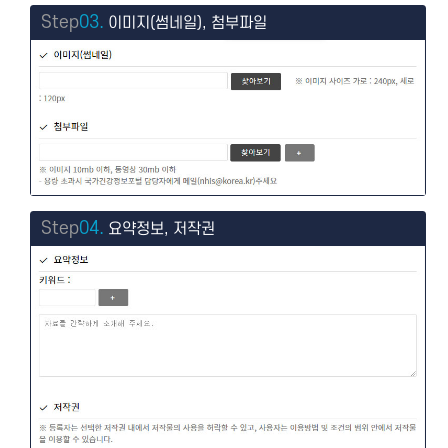
Step
03.
이미지(썸네일), 첨부파일
Step
04.
요약정보, 저작권