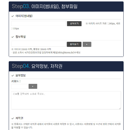
Step
03.
이미지(썸네일), 첨부파일
Step
04.
요약정보, 저작권