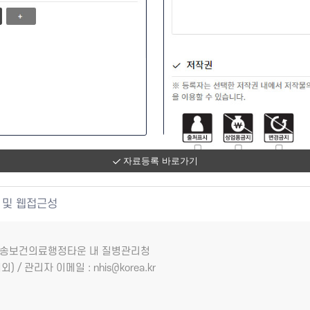
자료등록 바로가기
 및 웹접근성
7 오송보건의료행정타운 내 질병관리청
외) / 관리자 이메일 : nhis@korea.kr