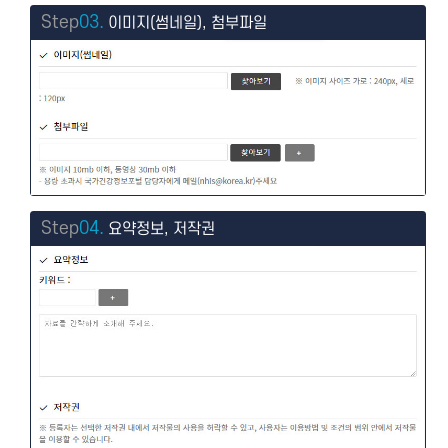
Step
03.
이미지(썸네일), 첨부파일
Step
04.
요약정보, 저작권