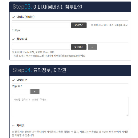
Step
03.
이미지(썸네일), 첨부파일
Step
04.
요약정보, 저작권