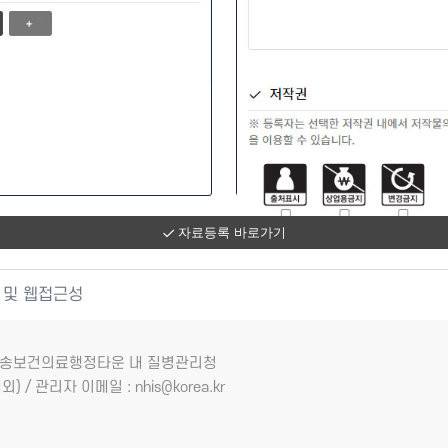
자료등록 바로가기
 및 웹접근성
7 오송보건의료행정타운 내 질병관리청
외) / 관리자 이메일 : nhis@korea.kr