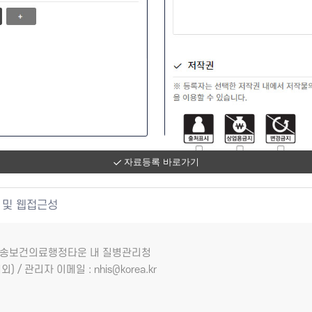
자료등록 바로가기
 및 웹접근성
7 오송보건의료행정타운 내 질병관리청
외) / 관리자 이메일 : nhis@korea.kr