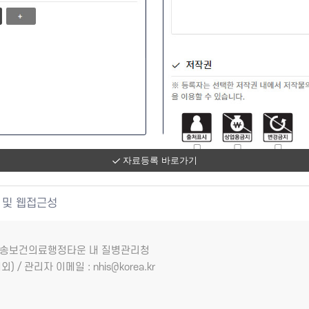
자료등록 바로가기
 및 웹접근성
7 오송보건의료행정타운 내 질병관리청
외) / 관리자 이메일 : nhis@korea.kr