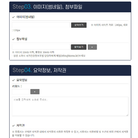
Step
03.
이미지(썸네일), 첨부파일
Step
04.
요약정보, 저작권