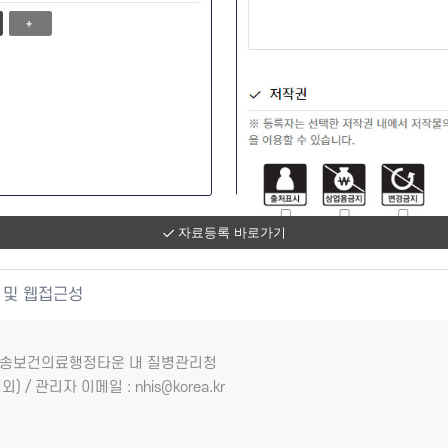
자료등록 바로가기
 및 웹접근성
7 오송보건의료행정타운 내 질병관리청
외) / 관리자 이메일 : nhis@korea.kr