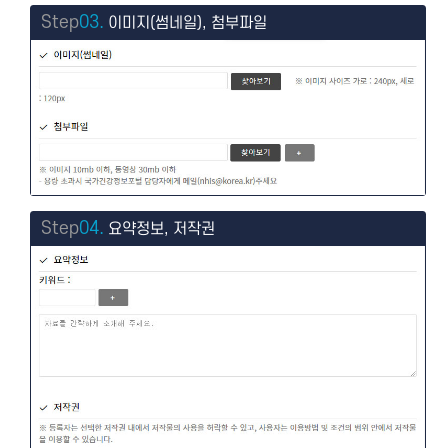
Step
03.
이미지(썸네일), 첨부파일
Step
04.
요약정보, 저작권