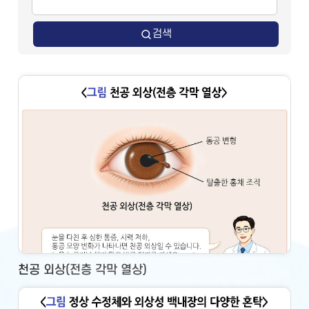
검색
천공 외상(전층 각막 열상)