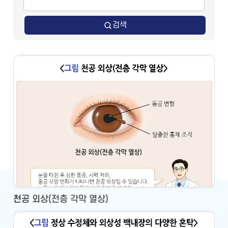
검색
천공 외상(전층 각막 열상)