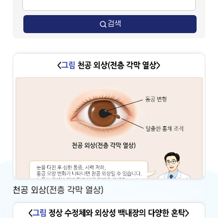
검색
천공 외상(전층 각막 열상)