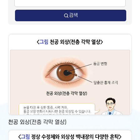
검색
천공 외상(전층 각막 열상)