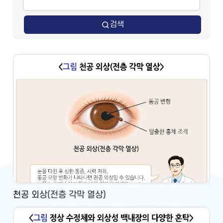
검색
천공 외상(전층 각막 열상)