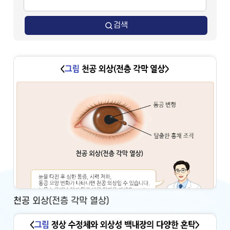
검색
천공 외상(전층 각막 열상)