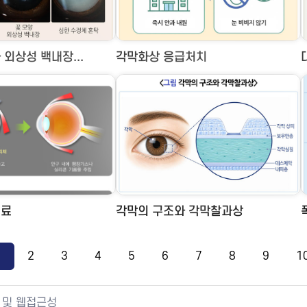
외상성 백내장...
각막화상 응급처치
치료
각막의 구조와 각막찰과상
1
2
3
4
5
6
7
8
9
1
 및 웹접근성