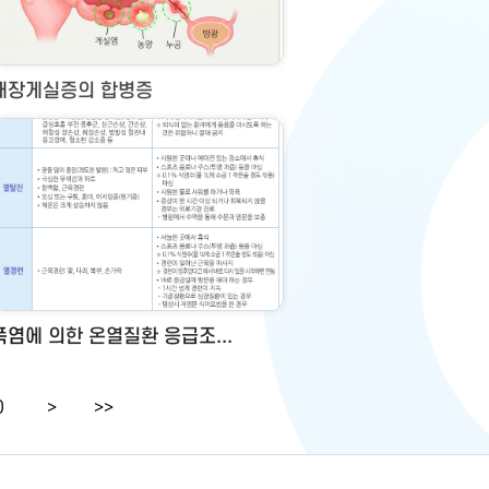
대장게실증의 합병증
폭염에 의한 온열질환 응급조...
0
>
>>