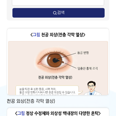
검색
천공 외상(전층 각막 열상)