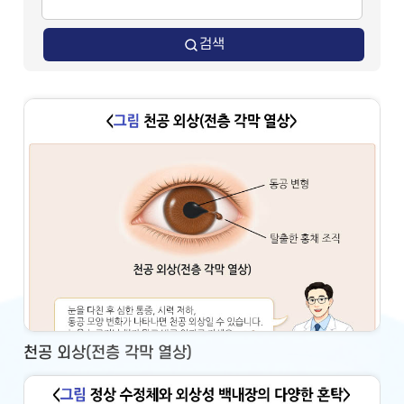
검색
천공 외상(전층 각막 열상)