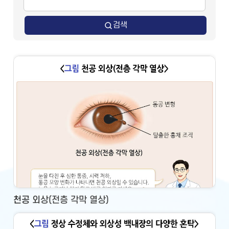
검색
천공 외상(전층 각막 열상)