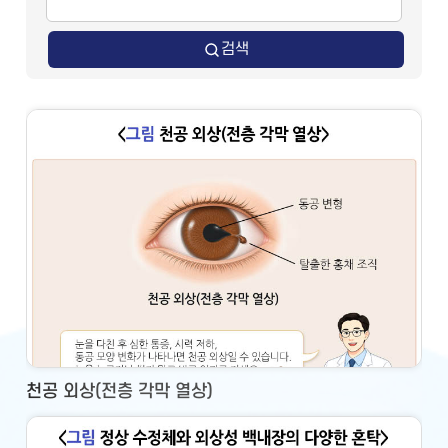
검색
천공 외상(전층 각막 열상)