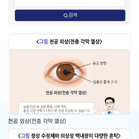
검색
천공 외상(전층 각막 열상)