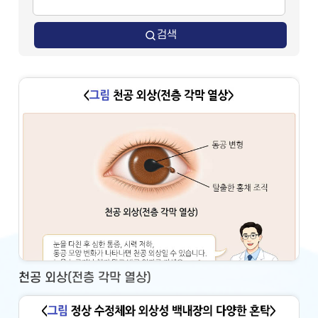
검색
천공 외상(전층 각막 열상)