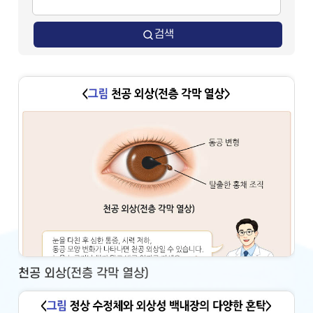
검색
천공 외상(전층 각막 열상)