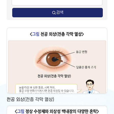
검색
천공 외상(전층 각막 열상)