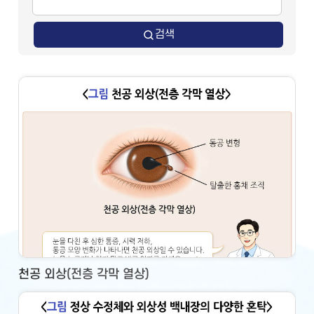
검색
천공 외상(전층 각막 열상)