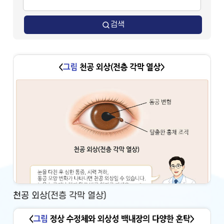
검색
천공 외상(전층 각막 열상)