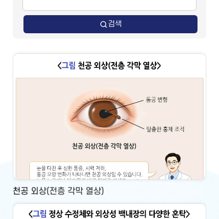
검색
천공 외상(전층 각막 열상)