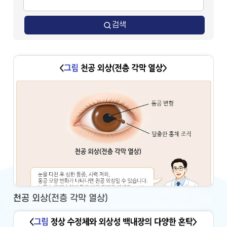
검색
천공 외상(전층 각막 열상)