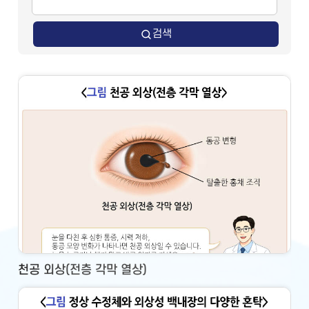
검색
천공 외상(전층 각막 열상)