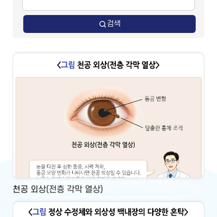
검색
천공 외상(전층 각막 열상)