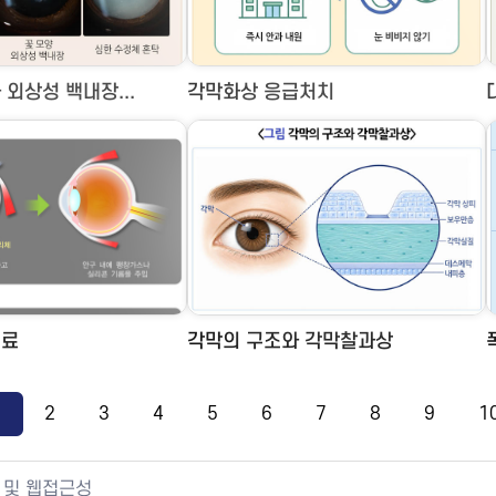
외상성 백내장...
각막화상 응급처치
치료
각막의 구조와 각막찰과상
1
2
3
4
5
6
7
8
9
1
 및 웹접근성