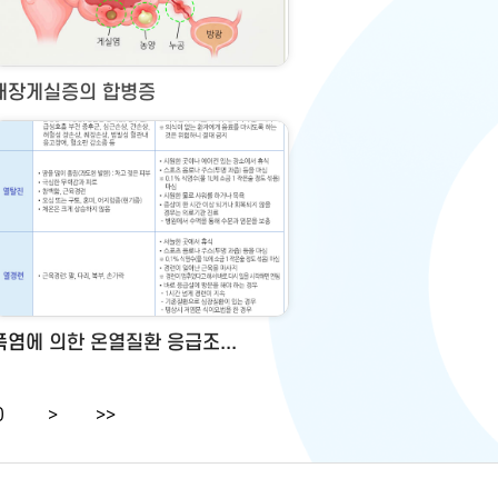
대장게실증의 합병증
폭염에 의한 온열질환 응급조...
0
>
>>