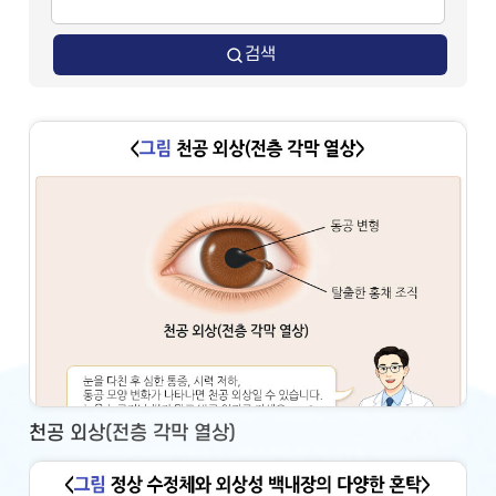
검색
천공 외상(전층 각막 열상)