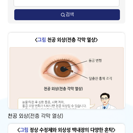
검색
천공 외상(전층 각막 열상)