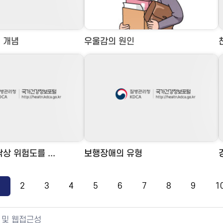
 개념
우울감의 원인
상 위험도를 ...
보행장애의 유형
1
2
3
4
5
6
7
8
9
1
 및 웹접근성