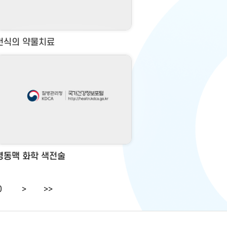
천식의 약물치료
경동맥 화학 색전술
0
>
>>