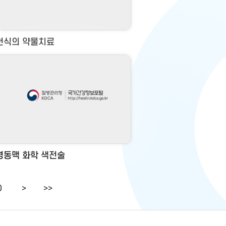
천식의 약물치료
경동맥 화학 색전술
0
>
>>