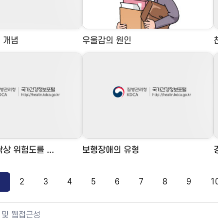
 개념
우울감의 원인
상 위험도를 ...
보행장애의 유형
1
2
3
4
5
6
7
8
9
1
 및 웹접근성