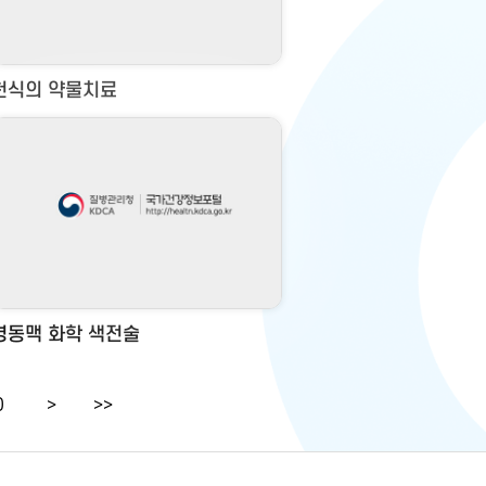
천식의 약물치료
경동맥 화학 색전술
0
>
>>