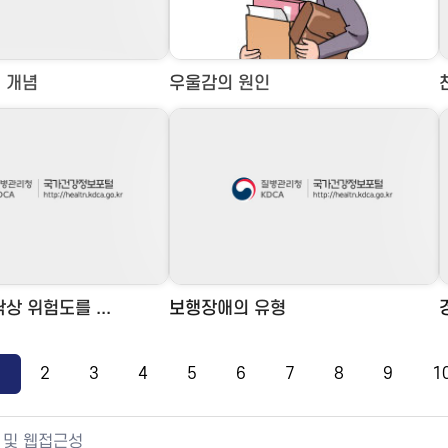
 개념
우울감의 원인
상 위험도를 ...
보행장애의 유형
1
2
3
4
5
6
7
8
9
1
 및 웹접근성