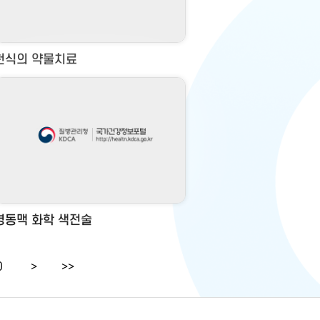
천식의 약물치료
경동맥 화학 색전술
0
>
>>