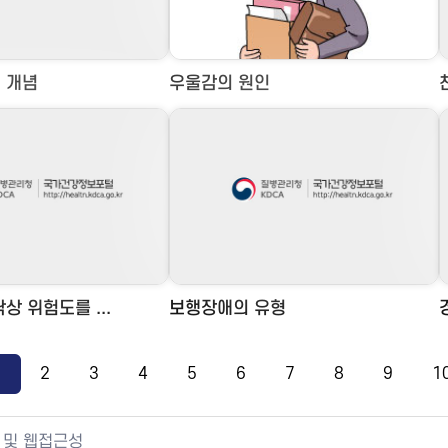
 개념
우울감의 원인
상 위험도를 ...
보행장애의 유형
1
2
3
4
5
6
7
8
9
1
 및 웹접근성