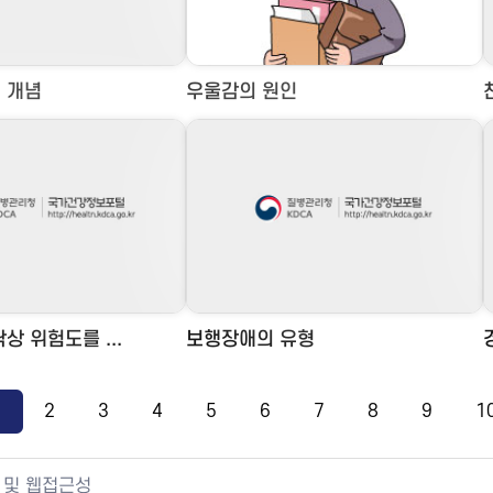
 개념
우울감의 원인
상 위험도를 ...
보행장애의 유형
1
2
3
4
5
6
7
8
9
1
 및 웹접근성