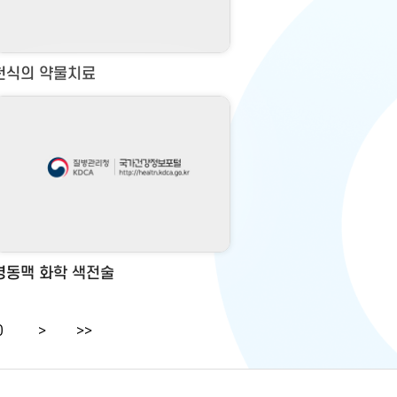
천식의 약물치료
경동맥 화학 색전술
0
>
>>