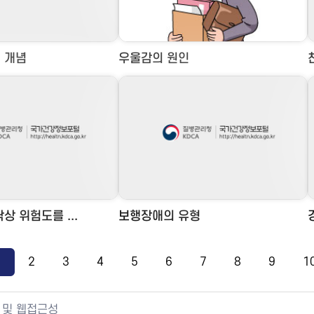
 개념
우울감의 원인
상 위험도를 ...
보행장애의 유형
1
2
3
4
5
6
7
8
9
1
 및 웹접근성