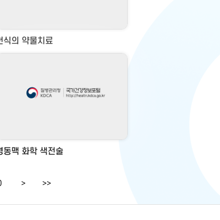
천식의 약물치료
경동맥 화학 색전술
0
>
>>