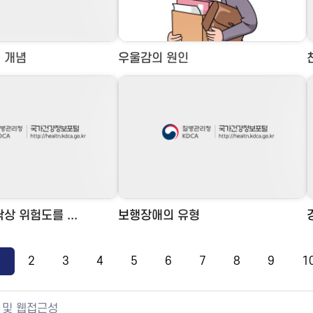
 개념
우울감의 원인
상 위험도를 ...
보행장애의 유형
1
2
3
4
5
6
7
8
9
1
 및 웹접근성