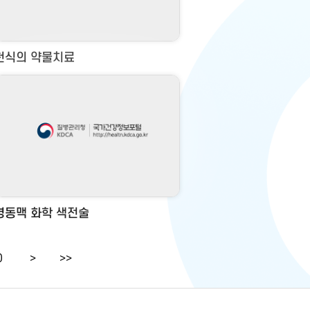
천식의 약물치료
경동맥 화학 색전술
0
>
>>