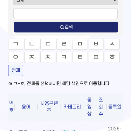
검색
ㄱ
ㄴ
ㄷ
ㄹ
ㅁ
ㅂ
ㅅ
ㅇ
ㅈ
ㅊ
ㅋ
ㅌ
ㅍ
ㅎ
전체
※ ㄱ~ㅎ, 전체를 선택하시면 해당 색인으로 이동합니다.
동
조
번
사용콘텐
용어
카테고리
영
회
등록일
호
츠
상
수
2026-