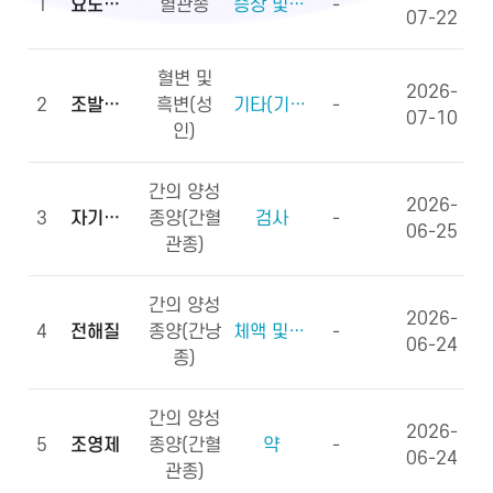
1
요도하열
혈관종
증상 및 징후(증상)
-
07-22
혈변 및
2026-
2
조발생률
흑변(성
기타(기타용어)
-
07-10
인)
간의 양성
2026-
3
자기공명영상
종양(간혈
검사
-
06-25
관종)
간의 양성
2026-
4
전해질
종양(간낭
체액 및 전해질, 영양소
-
06-24
종)
간의 양성
2026-
5
조영제
종양(간혈
약
-
06-24
관종)