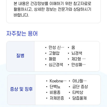
본 내용은 건강정보를 이해하기 위한 참고자료로
활용하시고, 상세한 정보는 전문가와 상담하시기
바랍니다.
자주찾는 용어
•
만성 신부전증
•
옴
•
고혈압
•
뇌경색
질병
•
폐렴
•
제2형 당뇨병
•
심근경색
•
만성폐쇄성폐질환
•
Koebner 현상
•
아나필락시스
•
단백뇨
•
금단 증상
증상 및 징후
•
비용종
•
타박상
•
저체온증
•
담즙울체