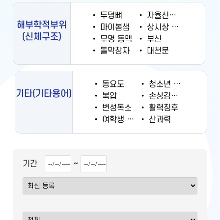
•
두덩뼈
•
자율신경계
해부학적부위
•
마이봄샘
•
상시상 정맥동
(신체구조)
•
무명 동맥
•
부신
•
돌막창자
•
대천문
•
동요도
•
청소년 궐련 현재 흡연율
기타
(기타용어)
•
복압
•
손상감시정보
•
변성독소
•
활력징후
•
여학생 흡연율
•
산과력
~
기간