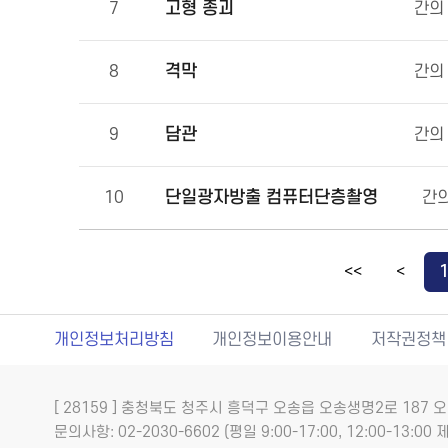
고형 종괴
7
간의
격막
8
간의
담관
9
간의
단일광자방출 컴퓨터단층촬영
10
간의
<<
<
개인정보처리방침
개인정보이용안내
저작권정책
[ 28159 ] 충청북도 청주시 흥덕구 오송읍 오송생명2로 18
문의사항: 02-2030-6602 (평일 9:00-17:00, 12:00-13:00 제