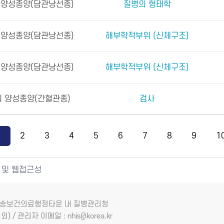
 양성종양(담관낭선종)
질병의 형태학
 양성종양(담관낭선종)
해부학적부위 (신체구조)
 양성종양(담관낭선종)
해부학적부위 (신체구조)
 양성종양(간혈관종)
검사
1
2
3
4
5
6
7
8
9
1
 및 웹접근성
7 오송보건의료행정타운 내 질병관리청
외) / 관리자 이메일 : nhis@korea.kr