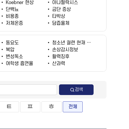
•
Koebner 현상
•
아나필락시스
•
단백뇨
•
금단 증상
•
비용종
•
타박상
•
저체온증
•
담즙울체
•
동요도
•
청소년 궐련 현재 흡연율
•
복압
•
손상감시정보
•
변성독소
•
활력징후
•
여학생 흡연율
•
산과력
검색
ㅌ
ㅍ
ㅎ
전체