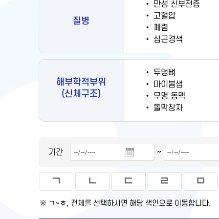
•
만성 신부전증
•
고혈압
질병
•
폐렴
•
심근경색
•
두덩뼈
해부학적부위
•
마이봄샘
(신체구조)
•
무명 동맥
•
돌막창자
~
기간
ㄱ
ㄴ
ㄷ
ㄹ
ㅁ
※ ㄱ~ㅎ, 전체를 선택하시면 해당 색인으로 이동합니다.