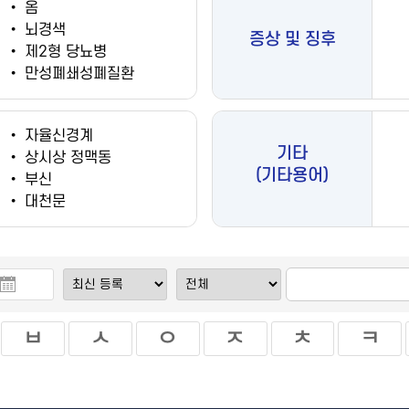
•
옴
•
뇌경색
증상 및 징후
•
제2형 당뇨병
•
만성폐쇄성폐질환
•
자율신경계
기타
•
상시상 정맥동
(기타용어)
•
부신
•
대천문
ㅂ
ㅅ
ㅇ
ㅈ
ㅊ
ㅋ