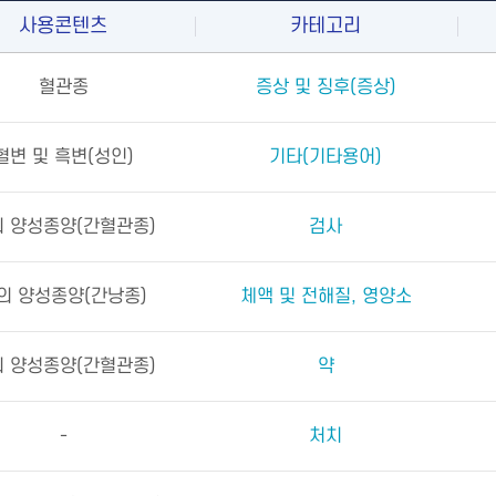
사용콘텐츠
카테고리
혈관종
증상 및 징후(증상)
혈변 및 흑변(성인)
기타(기타용어)
 양성종양(간혈관종)
검사
의 양성종양(간낭종)
체액 및 전해질, 영양소
 양성종양(간혈관종)
약
-
처치