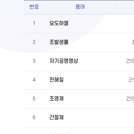
번호
용어
요도하열
1
조발생률
2
자기공명영상
3
간의
전해질
4
간
조영제
5
간의
간절제
6